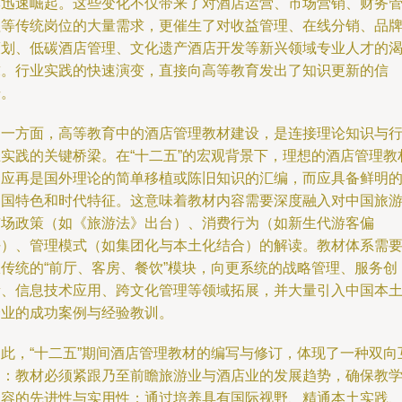
牌迅速崛起。这些变化不仅带来了对酒店运营、市场营销、财务
理等传统岗位的大量需求，更催生了对收益管理、在线分销、品
策划、低碳酒店管理、文化遗产酒店开发等新兴领域专业人才的
求。行业实践的快速演变，直接向高等教育发出了知识更新的信
号。
另一方面，高等教育中的酒店管理教材建设，是连接理论知识与
业实践的关键桥梁。在“十二五”的宏观背景下，理想的酒店管理教
不应再是国外理论的简单移植或陈旧知识的汇编，而应具备鲜明
中国特色和时代特征。这意味着教材内容需要深度融入对中国旅
市场政策（如《旅游法》出台）、消费行为（如新生代游客偏
好）、管理模式（如集团化与本土化结合）的解读。教材体系需
从传统的“前厅、客房、餐饮”模块，向更系统的战略管理、服务创
新、信息技术应用、跨文化管理等领域拓展，并大量引入中国本
企业的成功案例与经验教训。
因此，“十二五”期间酒店管理教材的编写与修订，体现了一种双向
动：教材必须紧跟乃至前瞻旅游业与酒店业的发展趋势，确保教
内容的先进性与实用性；通过培养具有国际视野、精通本土实践